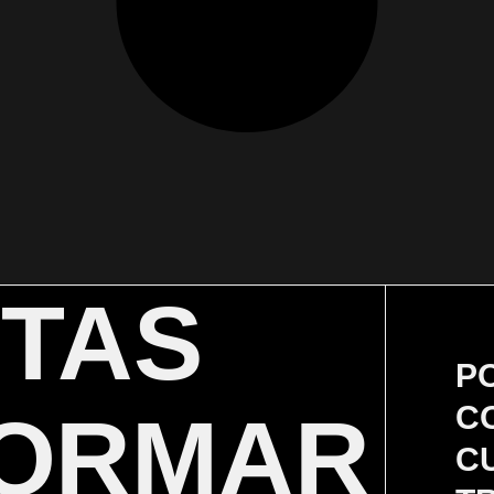
ITAS
P
C
ORMAR
C