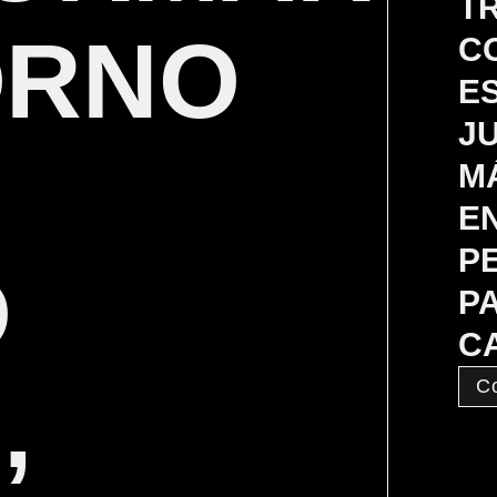
T
ORNO
C
E
J
M
E
P
O
P
C
,
C